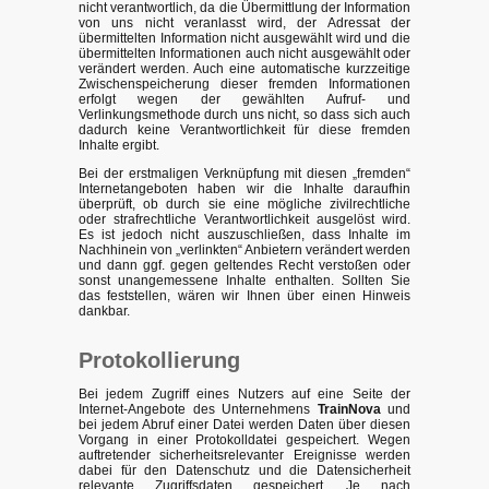
nicht verantwortlich, da die Übermittlung der Information
von uns nicht veranlasst wird, der Adressat der
übermittelten Information nicht ausgewählt wird und die
übermittelten Informationen auch nicht ausgewählt oder
verändert werden. Auch eine automatische kurzzeitige
Zwischenspeicherung dieser fremden Informationen
erfolgt wegen der gewählten Aufruf- und
Verlinkungsmethode durch uns nicht, so dass sich auch
dadurch keine Verantwortlichkeit für diese fremden
Inhalte ergibt.
Bei der erstmaligen Verknüpfung mit diesen „fremden“
Internetangeboten haben wir die Inhalte daraufhin
überprüft, ob durch sie eine mögliche zivilrechtliche
oder strafrechtliche Verantwortlichkeit ausgelöst wird.
Es ist jedoch nicht auszuschließen, dass Inhalte im
Nachhinein von „verlinkten“ Anbietern verändert werden
und dann ggf. gegen geltendes Recht verstoßen oder
sonst unangemessene Inhalte enthalten. Sollten Sie
das feststellen, wären wir Ihnen über einen Hinweis
dankbar.
Protokollierung
Bei jedem Zugriff eines Nutzers auf eine Seite der
Internet-Angebote des Unternehmens
TrainNova
und
bei jedem Abruf einer Datei werden Daten über diesen
Vorgang in einer Protokolldatei gespeichert. Wegen
auftretender sicherheitsrelevanter Ereignisse werden
dabei für den Datenschutz und die Datensicherheit
relevante Zugriffsdaten gespeichert. Je nach