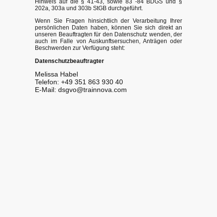
Hinweis auf die § 41-43, sowie 83 -84 BDGS und §
202a, 303a und 303b StGB durchgeführt.
Wenn Sie Fragen hinsichtlich der Verarbeitung Ihrer
persönlichen Daten haben, können Sie sich direkt an
unseren Beauftragten für den Datenschutz wenden, der
auch im Falle von Auskunftsersuchen, Anträgen oder
Beschwerden zur Verfügung steht:
Datenschutzbeauftragter
Melissa Habel
Telefon: +49 351 863 930 40
E-Mail: dsgvo@trainnova.com